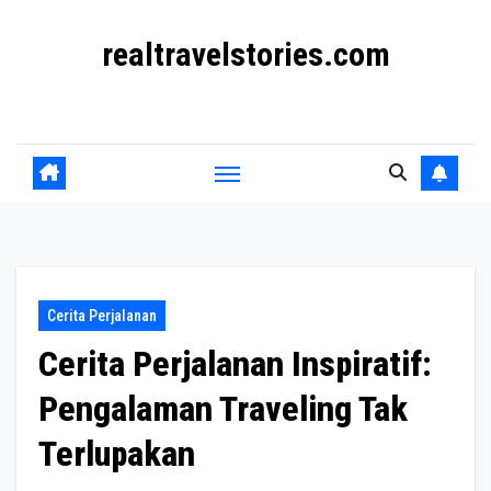
Skip
realtravelstories.com
to
content
Kisah Perjalanan Nyata dari Berbagai Penjuru Dunia
Cerita Perjalanan
Cerita Perjalanan Inspiratif:
Pengalaman Traveling Tak
Terlupakan