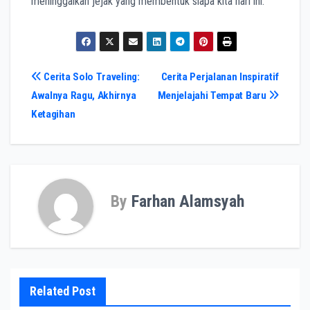
meninggalkan jejak yang membentuk siapa kita hari ini.
Post
Cerita Solo Traveling:
Cerita Perjalanan Inspiratif
Awalnya Ragu, Akhirnya
Menjelajahi Tempat Baru
navigation
Ketagihan
By
Farhan Alamsyah
Related Post