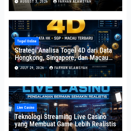
AUGUST 3, 2026
FARHAN ALAMSYAH
Togel Online
Strategi Analisa Togel 4D dari Data
Hongkong, Singapore, dan Macau
Terbaru
JULY 29, 2026
FARHAN ALAMSYAH
Live Casino
Teknologi Streaming Live Casino
yang Membuat Game Lebih Realistis