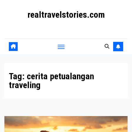
Skip
realtravelstories.com
to
content
Kisah Perjalanan Nyata dari Berbagai Penjuru Dunia
Tag:
cerita petualangan
traveling