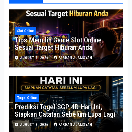
Slot Online
Tips Memilih Game Slot Online
Sesuai Target Hiburan Anda
AUGUST 6, 2026
FARHAN ALAMSYAH
Togel Online
Prediksi Togel SGP 4D Hari Ini,
Siapkan Catatan Sebelum Lupa Lagi
AUGUST 3, 2026
FARHAN ALAMSYAH