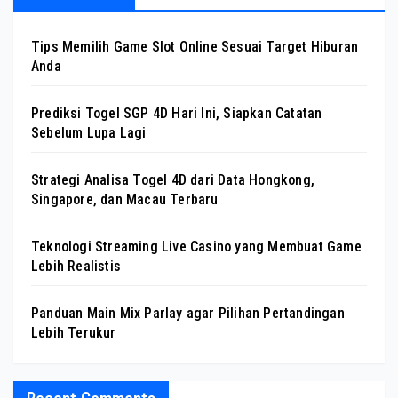
Tips Memilih Game Slot Online Sesuai Target Hiburan
Anda
Prediksi Togel SGP 4D Hari Ini, Siapkan Catatan
Sebelum Lupa Lagi
Strategi Analisa Togel 4D dari Data Hongkong,
Singapore, dan Macau Terbaru
Teknologi Streaming Live Casino yang Membuat Game
Lebih Realistis
Panduan Main Mix Parlay agar Pilihan Pertandingan
Lebih Terukur