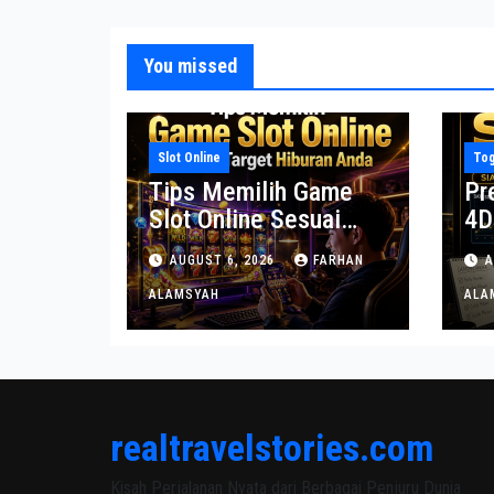
You missed
Slot Online
Tog
Tips Memilih Game
Pr
Slot Online Sesuai
4D
Target Hiburan Anda
Ca
AUGUST 6, 2026
FARHAN
A
La
ALAMSYAH
ALA
realtravelstories.com
Kisah Perjalanan Nyata dari Berbagai Penjuru Dunia