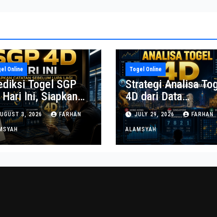
el Online
Togel Online
ediksi Togel SGP
Strategi Analisa To
 Hari Ini, Siapkan
4D dari Data
tatan Sebelum Lupa
Hongkong, Singapor
UGUST 3, 2026
FARHAN
JULY 29, 2026
FARHAN
gi
dan Macau Terbaru
MSYAH
ALAMSYAH