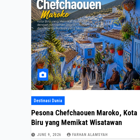
Destinasi Dunia
Pesona Chefchaouen Maroko, Kota
Biru yang Memikat Wisatawan
JUNE 9, 2026
FARHAN ALAMSYAH