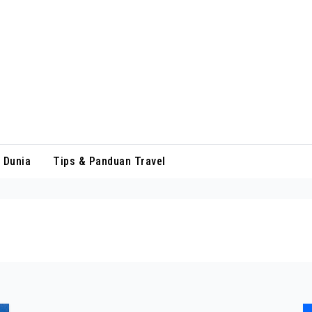
 Dunia
Tips & Panduan Travel