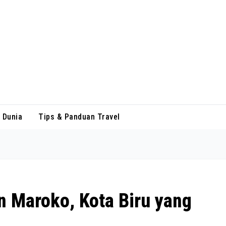
 Dunia
Tips & Panduan Travel
 Maroko, Kota Biru yang