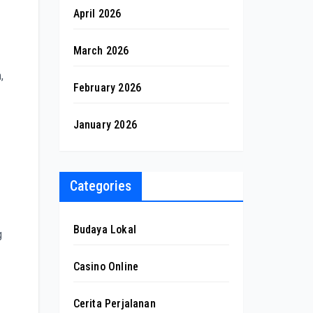
April 2026
March 2026
,
February 2026
January 2026
Categories
Budaya Lokal
g
Casino Online
Cerita Perjalanan