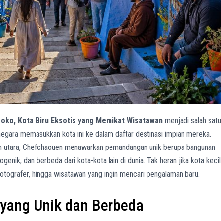
ko, Kota Biru Eksotis yang Memikat Wisatawan
menjadi salah satu
egara memasukkan kota ini ke dalam daftar destinasi impian mereka.
ian utara, Chefchaouen menawarkan pemandangan unik berupa bangunan
enik, dan berbeda dari kota-kota lain di dunia. Tak heran jika kota kecil
 fotografer, hingga wisatawan yang ingin mencari pengalaman baru.
yang Unik dan Berbeda