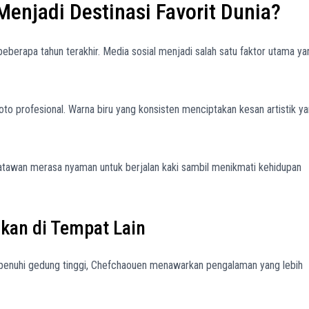
njadi Destinasi Favorit Dunia?
berapa tahun terakhir. Media sosial menjadi salah satu faktor utama ya
oto profesional. Warna biru yang konsisten menciptakan kesan artistik y
satawan merasa nyaman untuk berjalan kaki sambil menikmati kehidupan
kan di Tempat Lain
penuhi gedung tinggi, Chefchaouen menawarkan pengalaman yang lebih