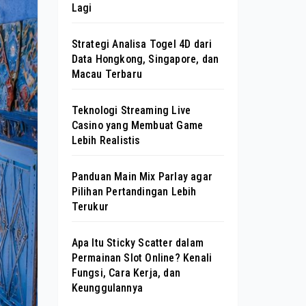
Lagi
Strategi Analisa Togel 4D dari
Data Hongkong, Singapore, dan
Macau Terbaru
Teknologi Streaming Live
Casino yang Membuat Game
Lebih Realistis
Panduan Main Mix Parlay agar
Pilihan Pertandingan Lebih
Terukur
Apa Itu Sticky Scatter dalam
Permainan Slot Online? Kenali
Fungsi, Cara Kerja, dan
Keunggulannya