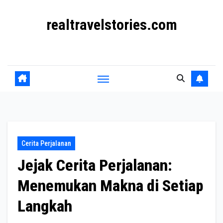
Skip
realtravelstories.com
to
content
Kisah Perjalanan Nyata dari Berbagai Penjuru Dunia
Cerita Perjalanan
Jejak Cerita Perjalanan:
Menemukan Makna di Setiap
Langkah