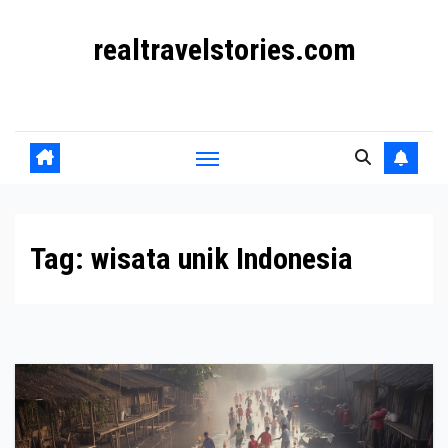
Skip
realtravelstories.com
to
content
Kisah Perjalanan Nyata dari Berbagai Penjuru Dunia
Tag:
wisata unik Indonesia