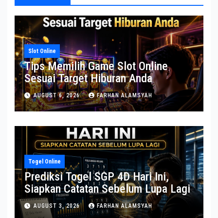
Slot Online
Tips Memilih Game Slot Online
Sesuai Target Hiburan Anda
AUGUST 6, 2026
FARHAN ALAMSYAH
Togel Online
Prediksi Togel SGP 4D Hari Ini,
Siapkan Catatan Sebelum Lupa Lagi
AUGUST 3, 2026
FARHAN ALAMSYAH