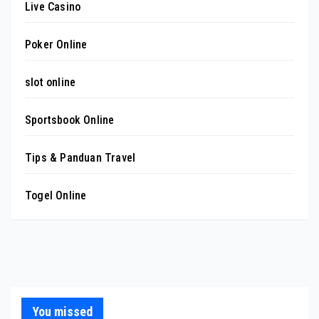
Live Casino
Poker Online
slot online
Sportsbook Online
Tips & Panduan Travel
Togel Online
You missed