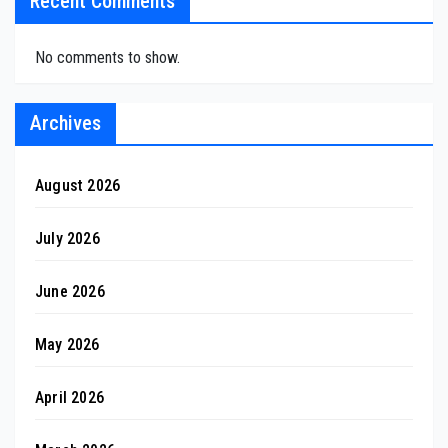
Recent Comments
No comments to show.
Archives
August 2026
July 2026
June 2026
May 2026
April 2026