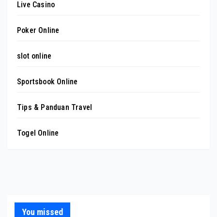
Live Casino
Poker Online
slot online
Sportsbook Online
Tips & Panduan Travel
Togel Online
You missed