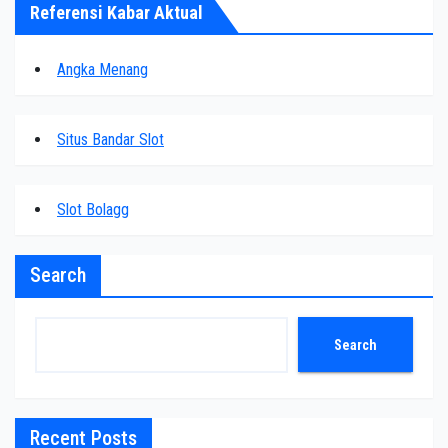
Referensi Kabar Aktual
Angka Menang
Situs Bandar Slot
Slot Bolagg
Search
Search
Recent Posts