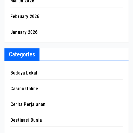
March 2026
February 2026
January 2026
Categories
Budaya Lokal
Casino Online
Cerita Perjalanan
Destinasi Dunia