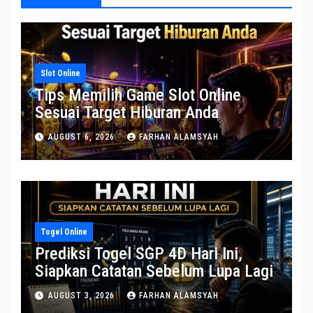
Slot Online
Tips Memilih Game Slot Online
Sesuai Target Hiburan Anda
AUGUST 6, 2026
FARHAN ALAMSYAH
Togel Online
Prediksi Togel SGP 4D Hari Ini,
Siapkan Catatan Sebelum Lupa Lagi
AUGUST 3, 2026
FARHAN ALAMSYAH