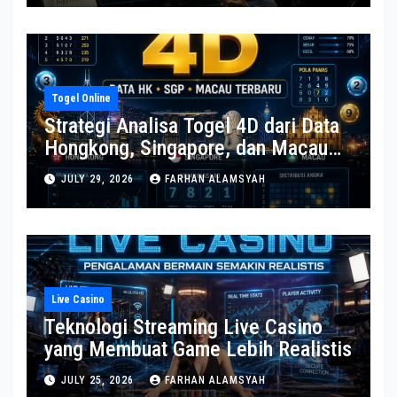
Togel Online
Strategi Analisa Togel 4D dari Data
Hongkong, Singapore, dan Macau
Terbaru
JULY 29, 2026
FARHAN ALAMSYAH
Live Casino
Teknologi Streaming Live Casino
yang Membuat Game Lebih Realistis
JULY 25, 2026
FARHAN ALAMSYAH