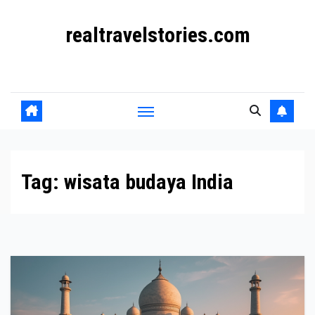
Skip
realtravelstories.com
to
content
Kisah Perjalanan Nyata dari Berbagai Penjuru Dunia
Tag:
wisata budaya India