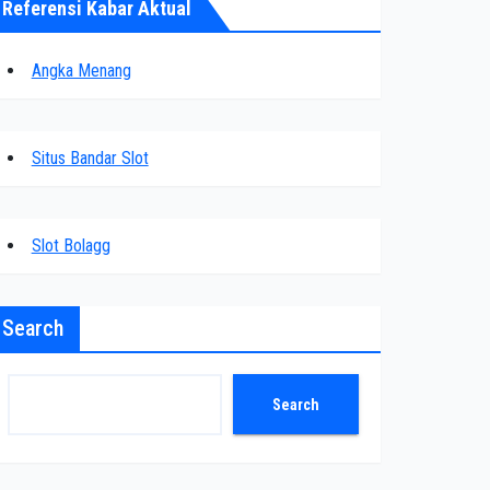
Referensi Kabar Aktual
Angka Menang
Situs Bandar Slot
Slot Bolagg
Search
Search