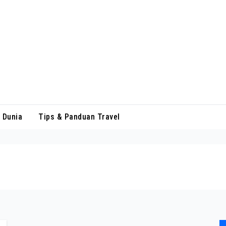
 Dunia
Tips & Panduan Travel