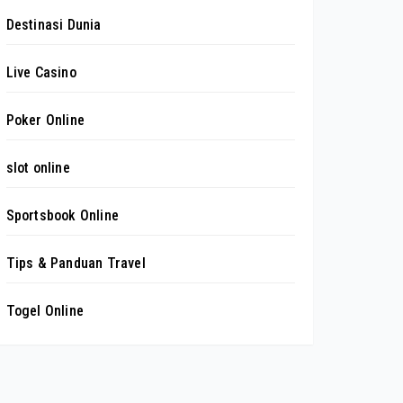
Destinasi Dunia
Live Casino
Poker Online
slot online
Sportsbook Online
Tips & Panduan Travel
Togel Online