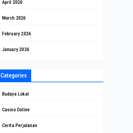
April 2026
March 2026
February 2026
January 2026
Categories
Budaya Lokal
Casino Online
Cerita Perjalanan