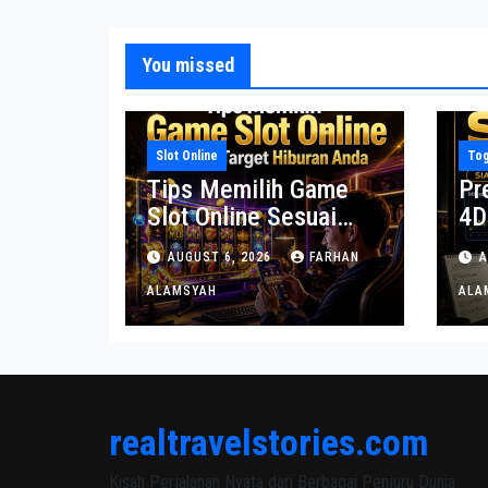
You missed
Slot Online
Tog
Tips Memilih Game
Pr
Slot Online Sesuai
4D
Target Hiburan Anda
Ca
AUGUST 6, 2026
FARHAN
A
La
ALAMSYAH
ALA
realtravelstories.com
Kisah Perjalanan Nyata dari Berbagai Penjuru Dunia