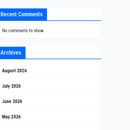
Recent Comments
No comments to show.
Archives
August 2026
July 2026
June 2026
May 2026