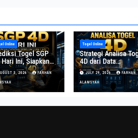
el Online
Togel Online
ediksi Togel SGP
Strategi Analisa To
 Hari Ini, Siapkan
4D dari Data
tatan Sebelum Lupa
Hongkong, Singapor
UGUST 3, 2026
FARHAN
JULY 29, 2026
FARHAN
gi
dan Macau Terbaru
MSYAH
ALAMSYAH