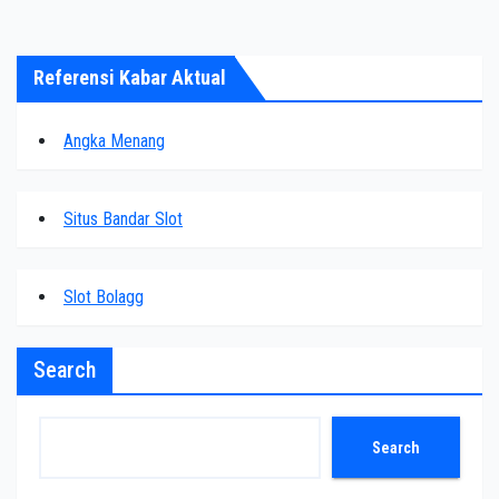
Referensi Kabar Aktual
Angka Menang
Situs Bandar Slot
Slot Bolagg
Search
Search