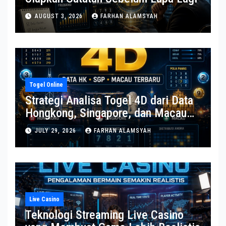
AUGUST 3, 2026
FARHAN ALAMSYAH
Togel Online
Strategi Analisa Togel 4D dari Data
Hongkong, Singapore, dan Macau
Terbaru
JULY 29, 2026
FARHAN ALAMSYAH
Live Casino
Teknologi Streaming Live Casino