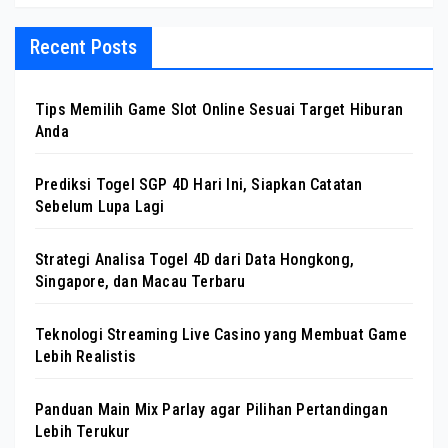
Recent Posts
Tips Memilih Game Slot Online Sesuai Target Hiburan
Anda
Prediksi Togel SGP 4D Hari Ini, Siapkan Catatan
Sebelum Lupa Lagi
Strategi Analisa Togel 4D dari Data Hongkong,
Singapore, dan Macau Terbaru
Teknologi Streaming Live Casino yang Membuat Game
Lebih Realistis
Panduan Main Mix Parlay agar Pilihan Pertandingan
Lebih Terukur