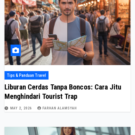
Tips & Panduan Travel
Liburan Cerdas Tanpa Boncos: Cara Jitu
Menghindari Tourist Trap
MAY 2, 2026
FARHAN ALAMSYAH