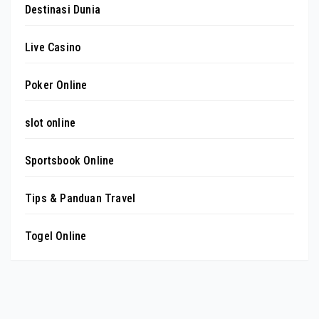
Destinasi Dunia
Live Casino
Poker Online
slot online
Sportsbook Online
Tips & Panduan Travel
Togel Online