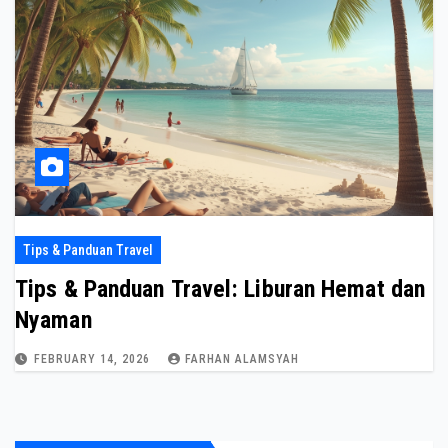
Tips & Panduan Travel
Tips & Panduan Travel: Liburan Hemat dan
Nyaman
FEBRUARY 14, 2026
FARHAN ALAMSYAH