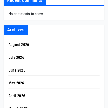
Recent Comments
No comments to show.
Archives
August 2026
July 2026
June 2026
May 2026
April 2026