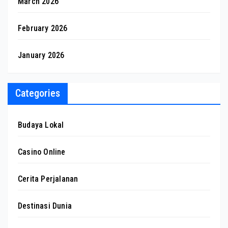
March 2026
February 2026
January 2026
Categories
Budaya Lokal
Casino Online
Cerita Perjalanan
Destinasi Dunia