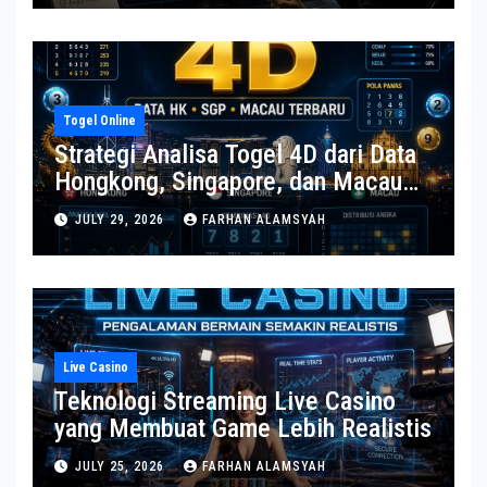
Togel Online
Strategi Analisa Togel 4D dari Data
Hongkong, Singapore, dan Macau
Terbaru
JULY 29, 2026
FARHAN ALAMSYAH
Live Casino
Teknologi Streaming Live Casino
yang Membuat Game Lebih Realistis
JULY 25, 2026
FARHAN ALAMSYAH