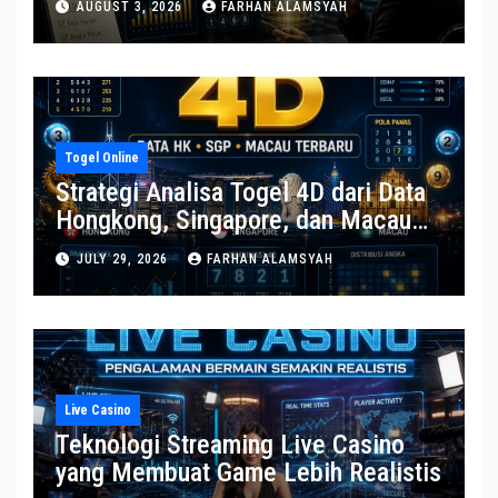
AUGUST 3, 2026
FARHAN ALAMSYAH
Togel Online
Strategi Analisa Togel 4D dari Data
Hongkong, Singapore, dan Macau
Terbaru
JULY 29, 2026
FARHAN ALAMSYAH
Live Casino
Teknologi Streaming Live Casino
yang Membuat Game Lebih Realistis