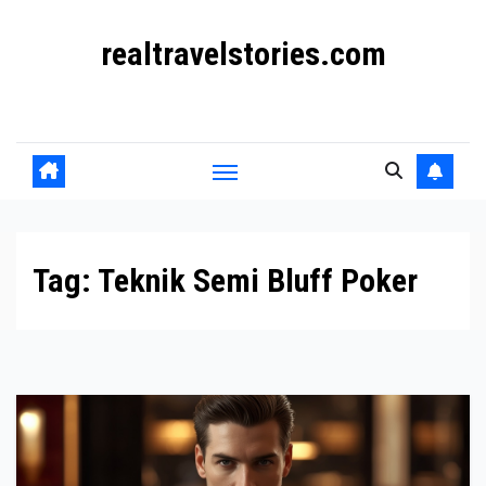
Skip
realtravelstories.com
to
content
Kisah Perjalanan Nyata dari Berbagai Penjuru Dunia
Tag:
Teknik Semi Bluff Poker