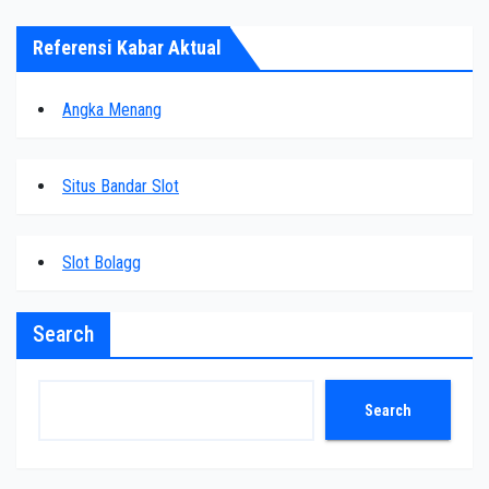
Referensi Kabar Aktual
Angka Menang
Situs Bandar Slot
Slot Bolagg
Search
Search