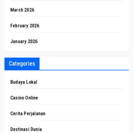
March 2026
February 2026
January 2026
Categories
Budaya Lokal
Casino Online
Cerita Perjalanan
Destinasi Dunia