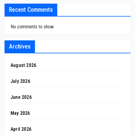
Recent Comments
No comments to show.
Archives
August 2026
July 2026
June 2026
May 2026
April 2026