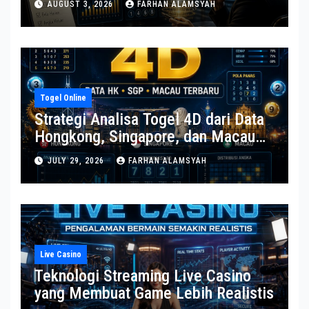
AUGUST 3, 2026
FARHAN ALAMSYAH
Togel Online
Strategi Analisa Togel 4D dari Data
Hongkong, Singapore, dan Macau
Terbaru
JULY 29, 2026
FARHAN ALAMSYAH
Live Casino
Teknologi Streaming Live Casino
yang Membuat Game Lebih Realistis