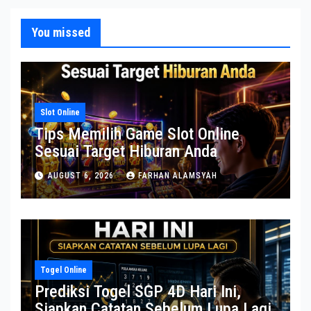
You missed
Slot Online
Tips Memilih Game Slot Online
Sesuai Target Hiburan Anda
AUGUST 6, 2026
FARHAN ALAMSYAH
Togel Online
Prediksi Togel SGP 4D Hari Ini,
Siapkan Catatan Sebelum Lupa Lagi