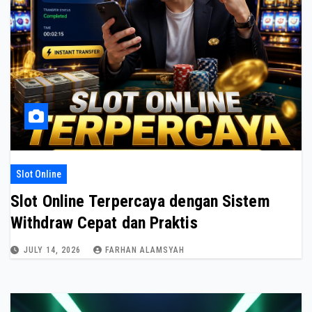
Slot Online
Slot Online Terpercaya dengan Sistem
Withdraw Cepat dan Praktis
JULY 14, 2026
FARHAN ALAMSYAH