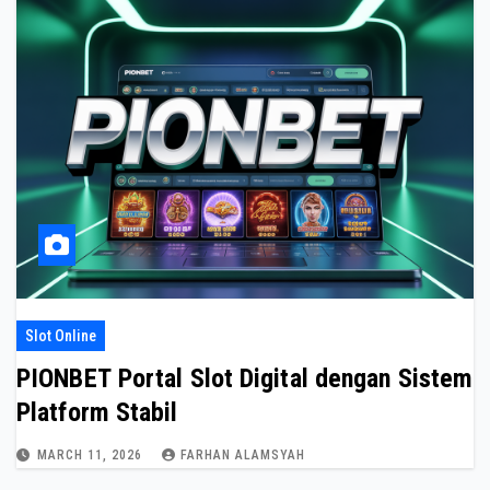
Slot Online
PIONBET Portal Slot Digital dengan Sistem
Platform Stabil
MARCH 11, 2026
FARHAN ALAMSYAH