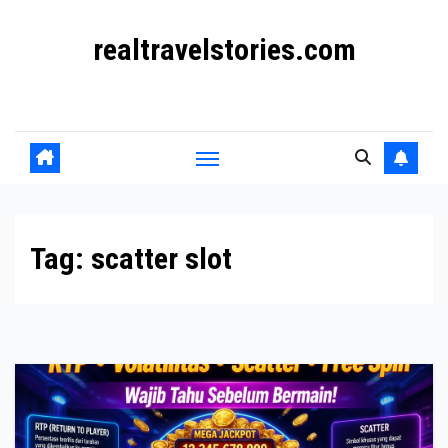
Skip
realtravelstories.com
to
content
Kisah Perjalanan Nyata dari Berbagai Penjuru Dunia
Tag:
scatter slot