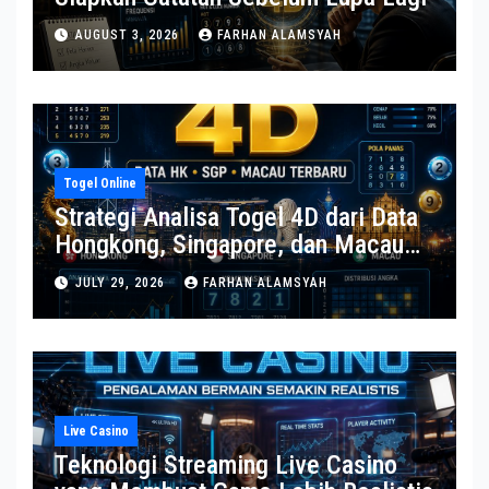
AUGUST 3, 2026
FARHAN ALAMSYAH
Togel Online
Strategi Analisa Togel 4D dari Data
Hongkong, Singapore, dan Macau
Terbaru
JULY 29, 2026
FARHAN ALAMSYAH
Live Casino
Teknologi Streaming Live Casino