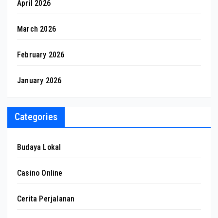
April 2026
March 2026
February 2026
January 2026
Categories
Budaya Lokal
Casino Online
Cerita Perjalanan