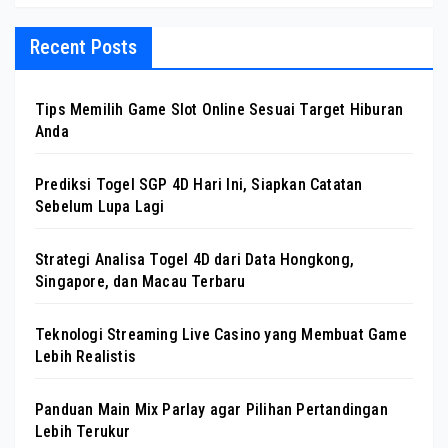
Recent Posts
Tips Memilih Game Slot Online Sesuai Target Hiburan
Anda
Prediksi Togel SGP 4D Hari Ini, Siapkan Catatan
Sebelum Lupa Lagi
Strategi Analisa Togel 4D dari Data Hongkong,
Singapore, dan Macau Terbaru
Teknologi Streaming Live Casino yang Membuat Game
Lebih Realistis
Panduan Main Mix Parlay agar Pilihan Pertandingan
Lebih Terukur