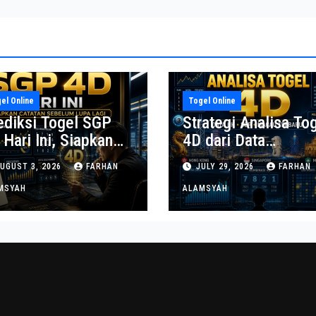
el Online
Togel Online
ediksi Togel SGP
Strategi Analisa To
 Hari Ini, Siapkan
4D dari Data
tatan Sebelum Lupa
Hongkong, Singapor
UGUST 3, 2026
FARHAN
JULY 29, 2026
FARHAN
gi
dan Macau Terbaru
MSYAH
ALAMSYAH