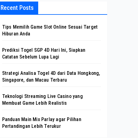
Recent Posts
Tips Memilih Game Slot Online Sesuai Target
Hiburan Anda
Prediksi Togel SGP 4D Hari Ini, Siapkan
Catatan Sebelum Lupa Lagi
Strategi Analisa Togel 4D dari Data Hongkong,
Singapore, dan Macau Terbaru
Teknologi Streaming Live Casino yang
Membuat Game Lebih Realistis
Panduan Main Mix Parlay agar Pilihan
Pertandingan Lebih Terukur