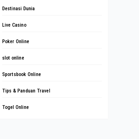
Destinasi Dunia
Live Casino
Poker Online
slot online
Sportsbook Online
Tips & Panduan Travel
Togel Online