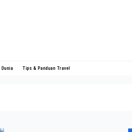
 Dunia
Tips & Panduan Travel