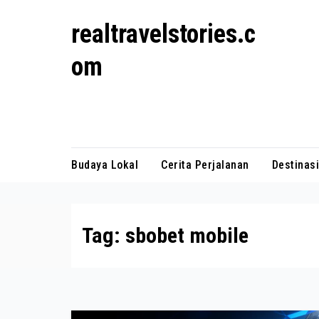
Skip
realtravelstories.c
to
content
om
Kisah Perjalanan Nyata dari
Berbagai Penjuru Dunia
Budaya Lokal
Cerita Perjalanan
Destinasi
Tag:
sbobet mobile