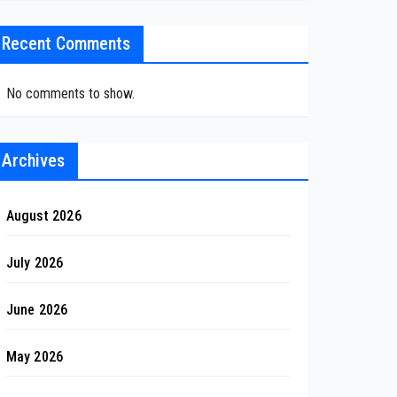
Recent Comments
No comments to show.
Archives
August 2026
July 2026
June 2026
May 2026