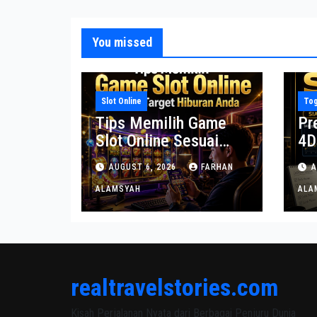
You missed
Slot Online
Tog
Tips Memilih Game
Pr
Slot Online Sesuai
4D
Target Hiburan Anda
Ca
AUGUST 6, 2026
FARHAN
A
La
ALAMSYAH
ALA
realtravelstories.com
Kisah Perjalanan Nyata dari Berbagai Penjuru Dunia