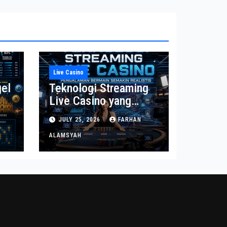
Live Casino
gel
Teknologi Streaming
Live Casino yang
e,
Membuat Game Lebih
JULY 25, 2026
FARHAN
Realistis
ALAMSYAH