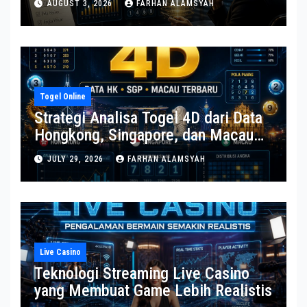
AUGUST 3, 2026
FARHAN ALAMSYAH
Togel Online
Strategi Analisa Togel 4D dari Data
Hongkong, Singapore, dan Macau
Terbaru
JULY 29, 2026
FARHAN ALAMSYAH
Live Casino
Teknologi Streaming Live Casino
yang Membuat Game Lebih Realistis