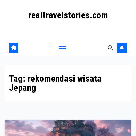
Skip
realtravelstories.com
to
content
Kisah Perjalanan Nyata dari Berbagai Penjuru Dunia
Tag:
rekomendasi wisata
Jepang