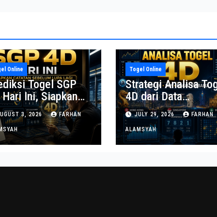
el Online
Togel Online
ediksi Togel SGP
Strategi Analisa To
 Hari Ini, Siapkan
4D dari Data
tatan Sebelum Lupa
Hongkong, Singapor
UGUST 3, 2026
FARHAN
JULY 29, 2026
FARHAN
gi
dan Macau Terbaru
MSYAH
ALAMSYAH