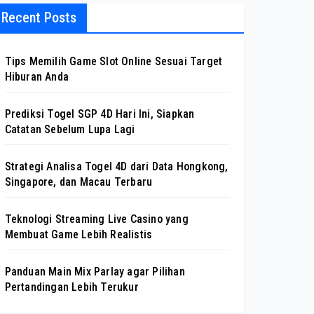
Recent Posts
Tips Memilih Game Slot Online Sesuai Target
Hiburan Anda
Prediksi Togel SGP 4D Hari Ini, Siapkan
Catatan Sebelum Lupa Lagi
Strategi Analisa Togel 4D dari Data Hongkong,
Singapore, dan Macau Terbaru
Teknologi Streaming Live Casino yang
Membuat Game Lebih Realistis
Panduan Main Mix Parlay agar Pilihan
Pertandingan Lebih Terukur