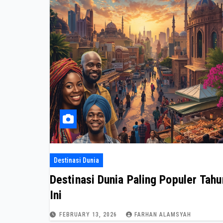
Destinasi Dunia
Destinasi Dunia Paling Populer Tahu
Ini
FEBRUARY 13, 2026
FARHAN ALAMSYAH