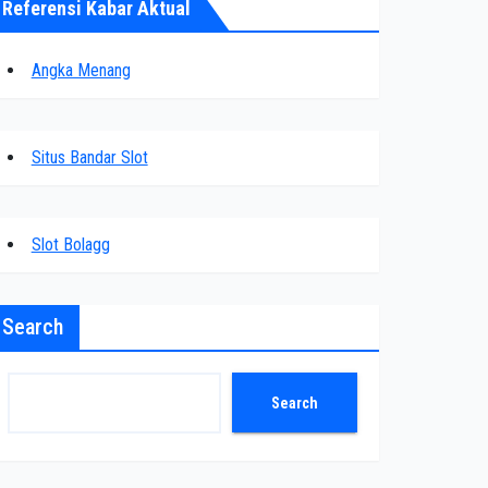
Referensi Kabar Aktual
Angka Menang
Situs Bandar Slot
Slot Bolagg
Search
Search