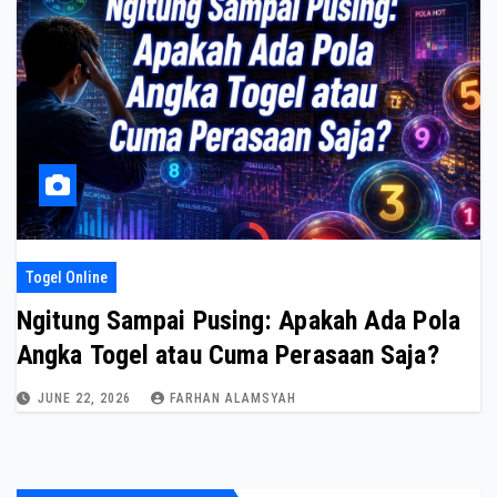
Togel Online
Ngitung Sampai Pusing: Apakah Ada Pola
Angka Togel atau Cuma Perasaan Saja?
JUNE 22, 2026
FARHAN ALAMSYAH