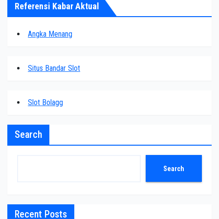
Referensi Kabar Aktual
Angka Menang
Situs Bandar Slot
Slot Bolagg
Search
Search
Recent Posts