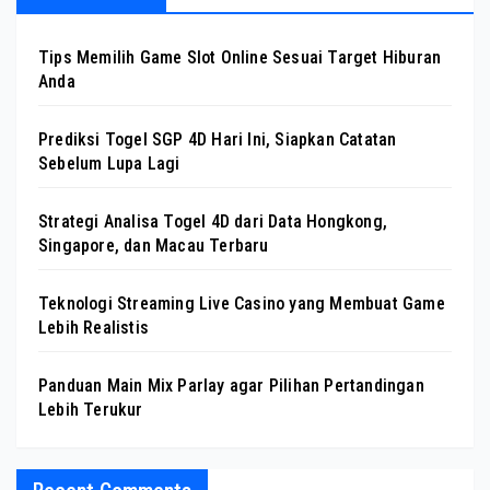
Tips Memilih Game Slot Online Sesuai Target Hiburan
Anda
Prediksi Togel SGP 4D Hari Ini, Siapkan Catatan
Sebelum Lupa Lagi
Strategi Analisa Togel 4D dari Data Hongkong,
Singapore, dan Macau Terbaru
Teknologi Streaming Live Casino yang Membuat Game
Lebih Realistis
Panduan Main Mix Parlay agar Pilihan Pertandingan
Lebih Terukur