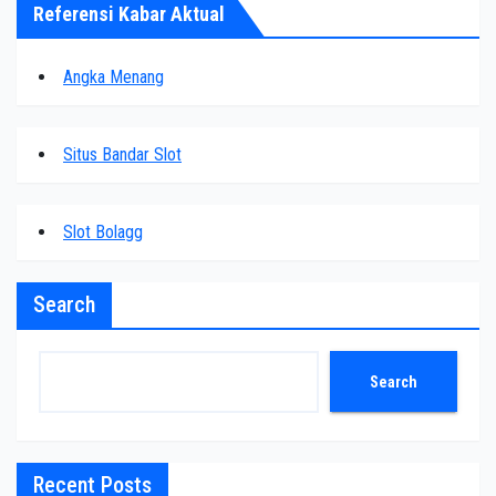
Referensi Kabar Aktual
Angka Menang
Situs Bandar Slot
Slot Bolagg
Search
Search
Recent Posts