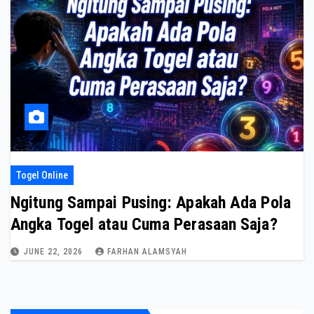
Togel Online
Ngitung Sampai Pusing: Apakah Ada Pola
Angka Togel atau Cuma Perasaan Saja?
JUNE 22, 2026
FARHAN ALAMSYAH