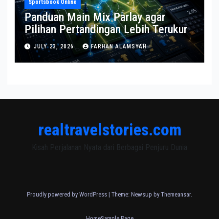
Sportsbook Online
Panduan Main Mix Parlay agar
Pilihan Pertandingan Lebih Terukur
JULY 23, 2026
FARHAN ALAMSYAH
realtravelstories.com
Kisah Perjalanan Nyata dari Berbagai Penjuru Dunia
Proudly powered by WordPress
|
Theme: Newsup by
Themeansar
.
Home
Sample Page