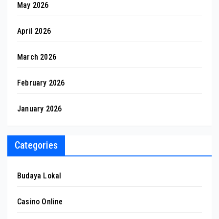
May 2026
April 2026
March 2026
February 2026
January 2026
Categories
Budaya Lokal
Casino Online