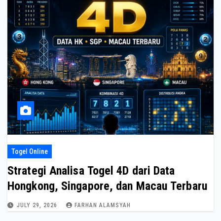
Togel Online
Strategi Analisa Togel 4D dari Data
Hongkong, Singapore, dan Macau Terbaru
JULY 29, 2026
FARHAN ALAMSYAH