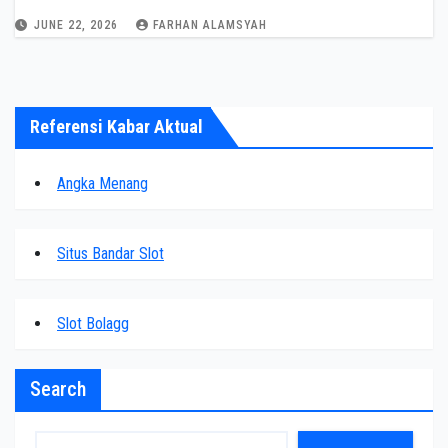
JUNE 22, 2026
FARHAN ALAMSYAH
Referensi Kabar Aktual
Angka Menang
Situs Bandar Slot
Slot Bolagg
Search