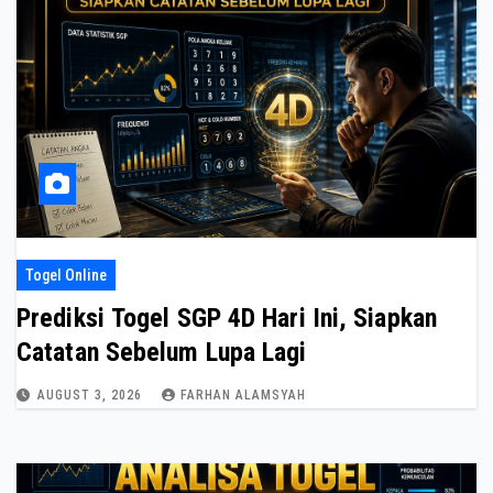
Togel Online
Prediksi Togel SGP 4D Hari Ini, Siapkan
Catatan Sebelum Lupa Lagi
AUGUST 3, 2026
FARHAN ALAMSYAH