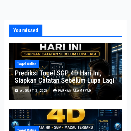
You missed
Togel Online
Prediksi Togel SGP 4D Hari Ini,
Siapkan Catatan Sebelum Lupa Lagi
AUGUST 3, 2026
FARHAN ALAMSYAH
Togel Online