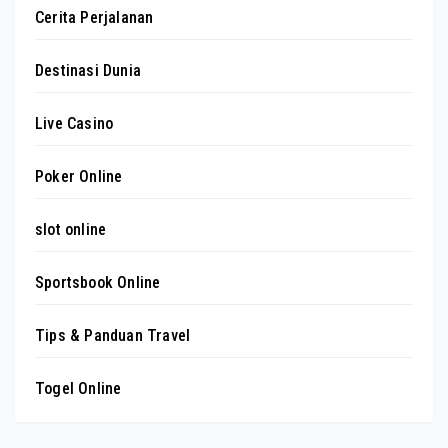
Cerita Perjalanan
Destinasi Dunia
Live Casino
Poker Online
slot online
Sportsbook Online
Tips & Panduan Travel
Togel Online