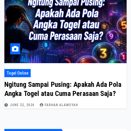
Togel Online
Ngitung Sampai Pusing: Apakah Ada Pola
Angka Togel atau Cuma Perasaan Saja?
JUNE 22, 2026
FARHAN ALAMSYAH