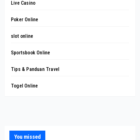
Live Casino
Poker Online
slot online
Sportsbook Online
Tips & Panduan Travel
Togel Online
You missed