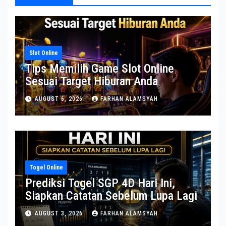
Slot Online
Tips Memilih Game Slot Online
Sesuai Target Hiburan Anda
AUGUST 6, 2026
FARHAN ALAMSYAH
Togel Online
Prediksi Togel SGP 4D Hari Ini,
Siapkan Catatan Sebelum Lupa Lagi
AUGUST 3, 2026
FARHAN ALAMSYAH