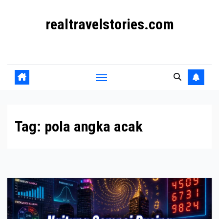
Skip
realtravelstories.com
to
content
Kisah Perjalanan Nyata dari Berbagai Penjuru Dunia
Tag:
pola angka acak