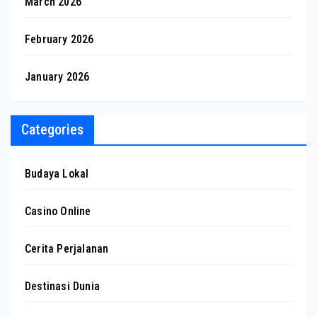
March 2026
February 2026
January 2026
Categories
Budaya Lokal
Casino Online
Cerita Perjalanan
Destinasi Dunia