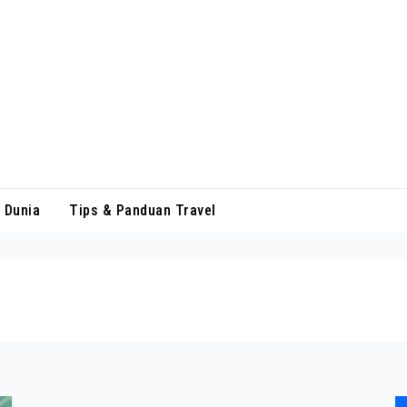
 Dunia
Tips & Panduan Travel