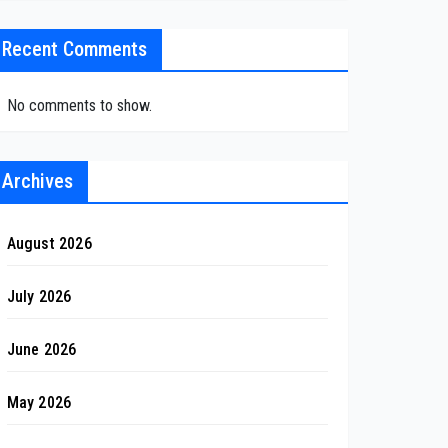
Recent Comments
No comments to show.
Archives
August 2026
July 2026
June 2026
May 2026