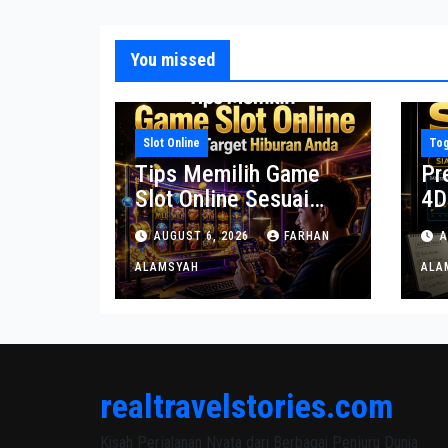
You missed
Slot Online
Tog
Tips Memilih Game
Pr
Slot Online Sesuai
4D
Target Hiburan Anda
Ca
AUGUST 6, 2026
FARHAN
A
La
ALAMSYAH
ALA
realtravelstories.com
Kisah Perjalanan Nyata dari Berbagai Penjuru Dunia