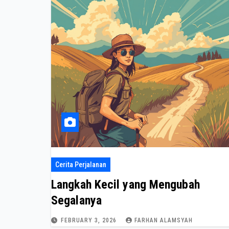
Cerita Perjalanan
Langkah Kecil yang Mengubah
Segalanya
FEBRUARY 3, 2026
FARHAN ALAMSYAH