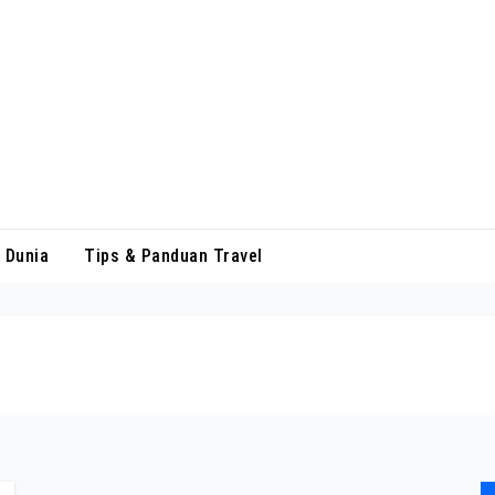
 Dunia
Tips & Panduan Travel