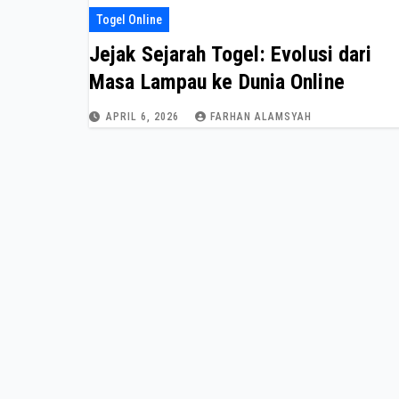
Togel Online
Jejak Sejarah Togel: Evolusi dari
Masa Lampau ke Dunia Online
APRIL 6, 2026
FARHAN ALAMSYAH