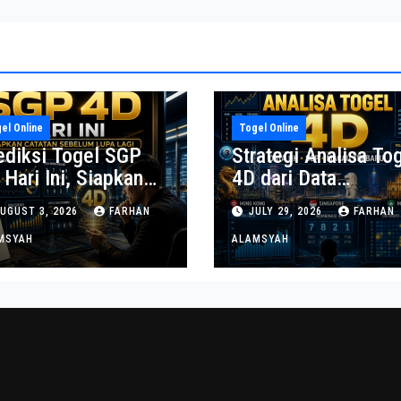
el Online
Togel Online
ediksi Togel SGP
Strategi Analisa To
 Hari Ini, Siapkan
4D dari Data
tatan Sebelum Lupa
Hongkong, Singapor
UGUST 3, 2026
FARHAN
JULY 29, 2026
FARHAN
gi
dan Macau Terbaru
MSYAH
ALAMSYAH