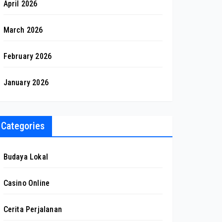
April 2026
March 2026
February 2026
January 2026
Categories
Budaya Lokal
Casino Online
Cerita Perjalanan