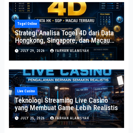
Togel Online
Strategi Analisa Togel 4D dari Data
Hongkong, Singapore, dan Macau
Terbaru
JULY 29, 2026
FARHAN ALAMSYAH
Live Casino
Teknologi Streaming Live Casino
yang Membuat Game Lebih Realistis
JULY 25, 2026
FARHAN ALAMSYAH