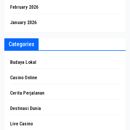
February 2026
January 2026
Categories
Budaya Lokal
Casino Online
Cerita Perjalanan
Destinasi Dunia
Live Casino