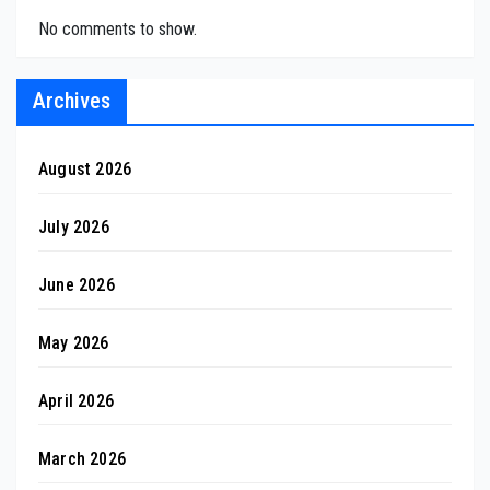
No comments to show.
Archives
August 2026
July 2026
June 2026
May 2026
April 2026
March 2026