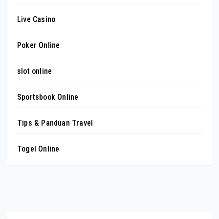
Live Casino
Poker Online
slot online
Sportsbook Online
Tips & Panduan Travel
Togel Online