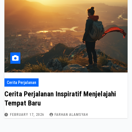
Cerita Perjalanan
Cerita Perjalanan Inspiratif Menjelajahi
Tempat Baru
FEBRUARY 17, 2026
FARHAN ALAMSYAH