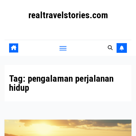
Skip
realtravelstories.com
to
content
Kisah Perjalanan Nyata dari Berbagai Penjuru Dunia
Tag:
pengalaman perjalanan
hidup