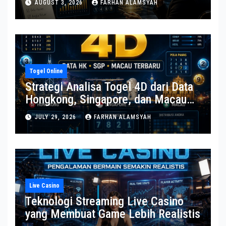
AUGUST 3, 2026
FARHAN ALAMSYAH
Togel Online
Strategi Analisa Togel 4D dari Data
Hongkong, Singapore, dan Macau
Terbaru
JULY 29, 2026
FARHAN ALAMSYAH
Live Casino
Teknologi Streaming Live Casino
yang Membuat Game Lebih Realistis