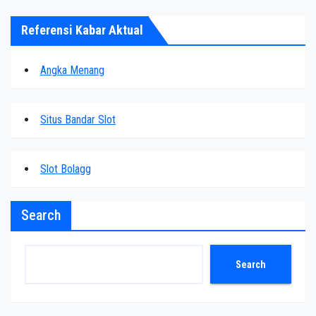
Referensi Kabar Aktual
Angka Menang
Situs Bandar Slot
Slot Bolagg
Search
Search