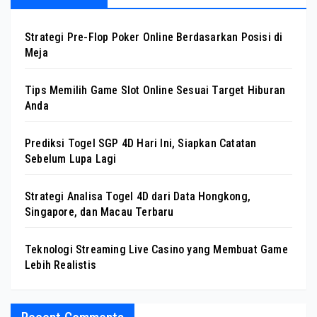
Strategi Pre-Flop Poker Online Berdasarkan Posisi di
Meja
Tips Memilih Game Slot Online Sesuai Target Hiburan
Anda
Prediksi Togel SGP 4D Hari Ini, Siapkan Catatan
Sebelum Lupa Lagi
Strategi Analisa Togel 4D dari Data Hongkong,
Singapore, dan Macau Terbaru
Teknologi Streaming Live Casino yang Membuat Game
Lebih Realistis