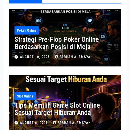
Poker Online
Strategi Pre-Flop Poker Online
Berdasarkan Posisi di Meja
AUGUST 10, 2026
FARHAN ALAMSYAH
Slot Online
Tips Memilih Game Slot Online
Sesuai Target Hiburan Anda
AUGUST 6, 2026
FARHAN ALAMSYAH