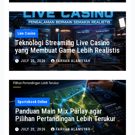
Live Casino
Teknologi Streaming Live Casino
yang Membuat Game Lebih Realistis
JULY 25, 2026
FARHAN ALAMSYAH
Sportsbook Online
Panduan Main Mix Parlay agar
Pilihan Pertandingan Lebih Terukur
JULY 23, 2026
FARHAN ALAMSYAH