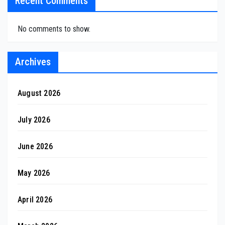
Recent Comments
No comments to show.
Archives
August 2026
July 2026
June 2026
May 2026
April 2026