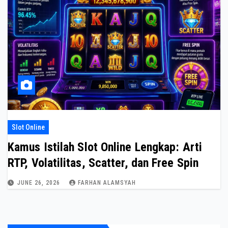
Slot Online
Kamus Istilah Slot Online Lengkap: Arti
RTP, Volatilitas, Scatter, dan Free Spin
JUNE 26, 2026
FARHAN ALAMSYAH