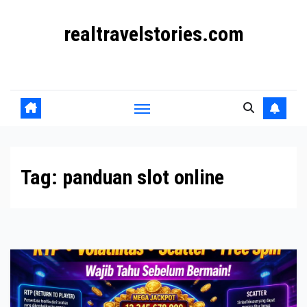
Skip
realtravelstories.com
to
content
Kisah Perjalanan Nyata dari Berbagai Penjuru Dunia
Tag:
panduan slot online