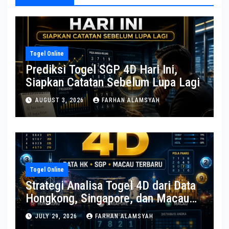
Togel Online
Prediksi Togel SGP 4D Hari Ini,
Siapkan Catatan Sebelum Lupa Lagi
AUGUST 3, 2026
FARHAN ALAMSYAH
Togel Online
Strategi Analisa Togel 4D dari Data
Hongkong, Singapore, dan Macau
Terbaru
JULY 29, 2026
FARHAN ALAMSYAH