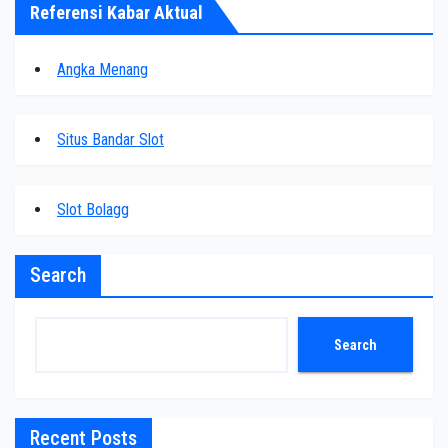
Referensi Kabar Aktual
Angka Menang
Situs Bandar Slot
Slot Bolagg
Search
Search
Recent Posts