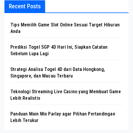
Recent Posts
Tips Memilih Game Slot Online Sesuai Target Hiburan
Anda
Prediksi Togel SGP 4D Hari Ini, Siapkan Catatan
Sebelum Lupa Lagi
Strategi Analisa Togel 4D dari Data Hongkong,
Singapore, dan Macau Terbaru
Teknologi Streaming Live Casino yang Membuat Game
Lebih Realistis
Panduan Main Mix Parlay agar Pilihan Pertandingan
Lebih Terukur