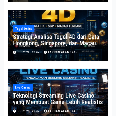
Togel Online
Strategi Analisa Togel 4D dari Data
Hongkong, Singapore, dan Macau
Terbaru
JULY 29, 2026
FARHAN ALAMSYAH
Live Casino
Teknologi Streaming Live Casino
yang Membuat Game Lebih Realistis
JULY 25, 2026
FARHAN ALAMSYAH