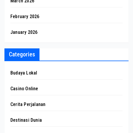
March 2026
February 2026
January 2026
Categories
Budaya Lokal
Casino Online
Cerita Perjalanan
Destinasi Dunia