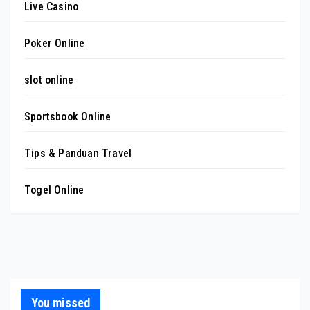
Live Casino
Poker Online
slot online
Sportsbook Online
Tips & Panduan Travel
Togel Online
You missed