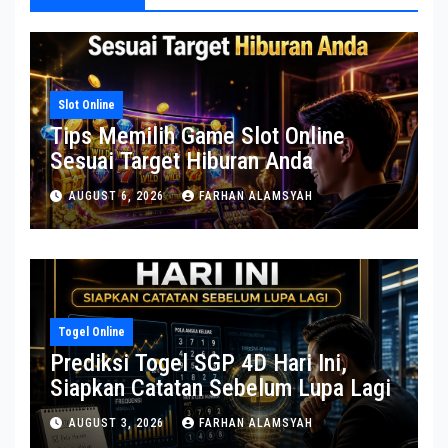
Slot Online
Tips Memilih Game Slot Online
Sesuai Target Hiburan Anda
AUGUST 6, 2026
FARHAN ALAMSYAH
Togel Online
Prediksi Togel SGP 4D Hari Ini,
Siapkan Catatan Sebelum Lupa Lagi
AUGUST 3, 2026
FARHAN ALAMSYAH