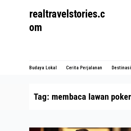
Skip
realtravelstories.c
to
content
om
Kisah Perjalanan Nyata dari
Berbagai Penjuru Dunia
Budaya Lokal
Cerita Perjalanan
Destinasi
Tag:
membaca lawan poker