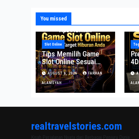
You missed
Slot Online
Tog
Tips Memilih Game
Pr
Slot Online Sesuai
4D
Target Hiburan Anda
Ca
AUGUST 6, 2026
FARHAN
A
La
ALAMSYAH
ALA
realtravelstories.com
Kisah Perjalanan Nyata dari Berbagai Penjuru Dunia