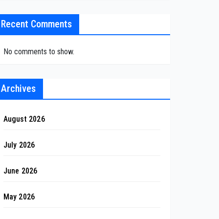
Recent Comments
No comments to show.
Archives
August 2026
July 2026
June 2026
May 2026