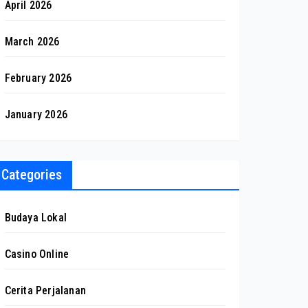
April 2026
March 2026
February 2026
January 2026
Categories
Budaya Lokal
Casino Online
Cerita Perjalanan