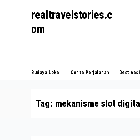
Skip
realtravelstories.c
to
content
om
Kisah Perjalanan Nyata dari
Berbagai Penjuru Dunia
Budaya Lokal
Cerita Perjalanan
Destinasi
Tag:
mekanisme slot digita