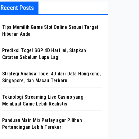
Recent Posts
Tips Memilih Game Slot Online Sesuai Target
Hiburan Anda
Prediksi Togel SGP 4D Hari Ini, Siapkan
Catatan Sebelum Lupa Lagi
Strategi Analisa Togel 4D dari Data Hongkong,
Singapore, dan Macau Terbaru
Teknologi Streaming Live Casino yang
Membuat Game Lebih Realistis
Panduan Main Mix Parlay agar Pilihan
Pertandingan Lebih Terukur