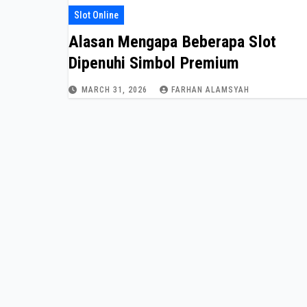
Slot Online
Alasan Mengapa Beberapa Slot
Dipenuhi Simbol Premium
MARCH 31, 2026
FARHAN ALAMSYAH