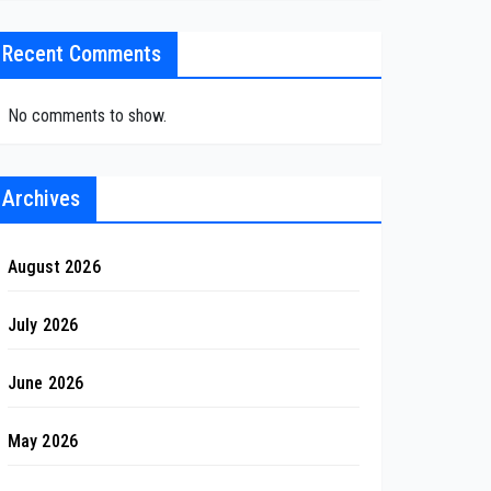
Recent Comments
No comments to show.
Archives
August 2026
July 2026
June 2026
May 2026