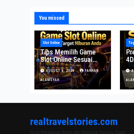
You missed
Slot Online
Tog
Tips Memilih Game
Pr
Slot Online Sesuai
4D
Target Hiburan Anda
Ca
AUGUST 6, 2026
FARHAN
A
La
ALAMSYAH
ALA
realtravelstories.com
Kisah Perjalanan Nyata dari Berbagai Penjuru Dunia