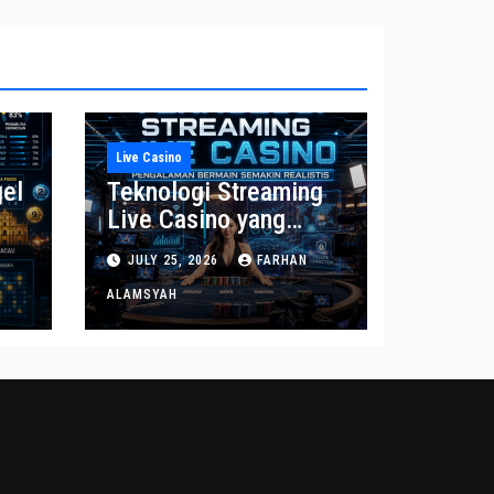
Live Casino
gel
Teknologi Streaming
Live Casino yang
e,
Membuat Game Lebih
JULY 25, 2026
FARHAN
Realistis
ALAMSYAH