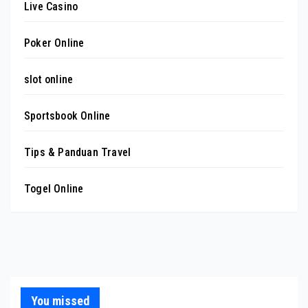
Live Casino
Poker Online
slot online
Sportsbook Online
Tips & Panduan Travel
Togel Online
You missed