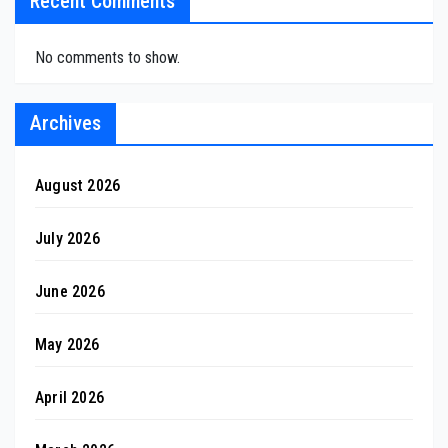
Recent Comments
No comments to show.
Archives
August 2026
July 2026
June 2026
May 2026
April 2026