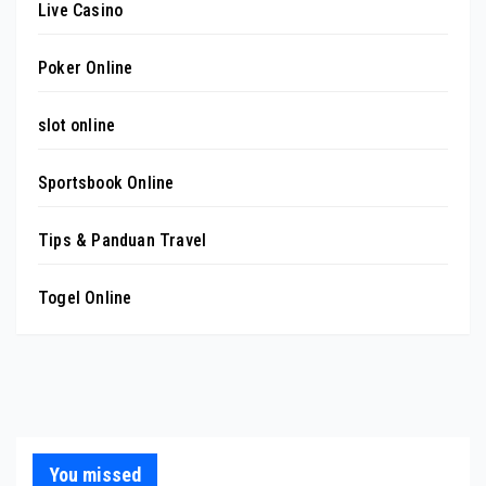
Live Casino
Poker Online
slot online
Sportsbook Online
Tips & Panduan Travel
Togel Online
You missed