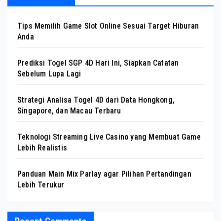
Tips Memilih Game Slot Online Sesuai Target Hiburan
Anda
Prediksi Togel SGP 4D Hari Ini, Siapkan Catatan
Sebelum Lupa Lagi
Strategi Analisa Togel 4D dari Data Hongkong,
Singapore, dan Macau Terbaru
Teknologi Streaming Live Casino yang Membuat Game
Lebih Realistis
Panduan Main Mix Parlay agar Pilihan Pertandingan
Lebih Terukur