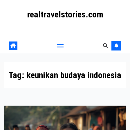
Skip
realtravelstories.com
to
content
Kisah Perjalanan Nyata dari Berbagai Penjuru Dunia
Tag:
keunikan budaya indonesia