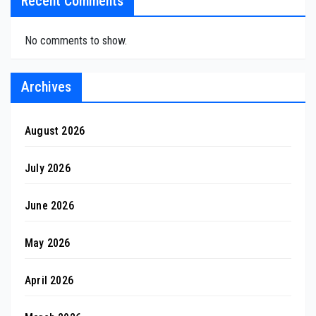
Recent Comments
No comments to show.
Archives
August 2026
July 2026
June 2026
May 2026
April 2026