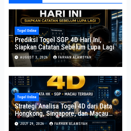
Togel Online
Prediksi Togel SGP 4D Hari Ini,
Siapkan Catatan Sebelum Lupa Lagi
AUGUST 3, 2026
FARHAN ALAMSYAH
Togel Online
Strategi Analisa Togel 4D dari Data
Hongkong, Singapore, dan Macau
Terbaru
JULY 29, 2026
FARHAN ALAMSYAH