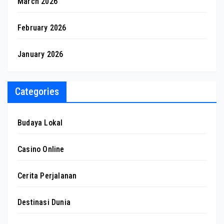
March 2026
February 2026
January 2026
Categories
Budaya Lokal
Casino Online
Cerita Perjalanan
Destinasi Dunia