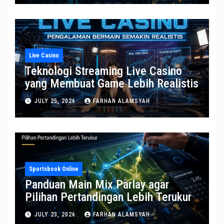
Live Casino
Teknologi Streaming Live Casino
yang Membuat Game Lebih Realistis
JULY 25, 2026
FARHAN ALAMSYAH
Sportsbook Online
Panduan Main Mix Parlay agar
Pilihan Pertandingan Lebih Terukur
JULY 23, 2026
FARHAN ALAMSYAH