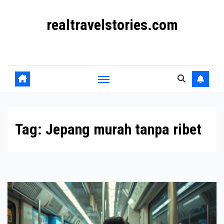
Skip
realtravelstories.com
to
content
Kisah Perjalanan Nyata dari Berbagai Penjuru Dunia
Tag:
Jepang murah tanpa ribet