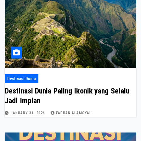
Destinasi Dunia
Destinasi Dunia Paling Ikonik yang Selalu
Jadi Impian
JANUARY 31, 2026
FARHAN ALAMSYAH