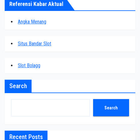
Referensi Kabar Aktual
Angka Menang
Situs Bandar Slot
Slot Bolagg
Search
Search
Recent Posts