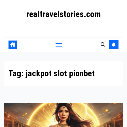
Skip
realtravelstories.com
to
content
Kisah Perjalanan Nyata dari Berbagai Penjuru Dunia
Tag:
jackpot slot pionbet