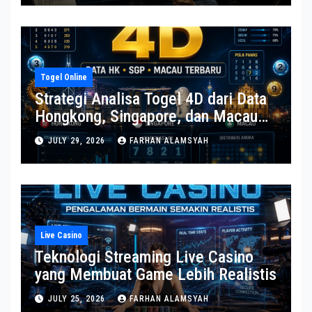
Togel Online
Strategi Analisa Togel 4D dari Data
Hongkong, Singapore, dan Macau
Terbaru
JULY 29, 2026
FARHAN ALAMSYAH
Live Casino
Teknologi Streaming Live Casino
yang Membuat Game Lebih Realistis
JULY 25, 2026
FARHAN ALAMSYAH