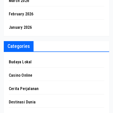
March 2026
February 2026
January 2026
Categories
Budaya Lokal
Casino Online
Cerita Perjalanan
Destinasi Dunia