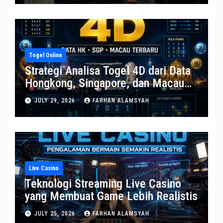
Togel Online
Strategi Analisa Togel 4D dari Data
Hongkong, Singapore, dan Macau
Terbaru
JULY 29, 2026
FARHAN ALAMSYAH
Live Casino
Teknologi Streaming Live Casino
yang Membuat Game Lebih Realistis
JULY 25, 2026
FARHAN ALAMSYAH