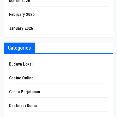
March 2026
February 2026
January 2026
Categories
Budaya Lokal
Casino Online
Cerita Perjalanan
Destinasi Dunia