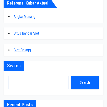
Referensi Kabar Aktual
Angka Menang
Situs Bandar Slot
Slot Bolagg
Search
Search
Recent Posts