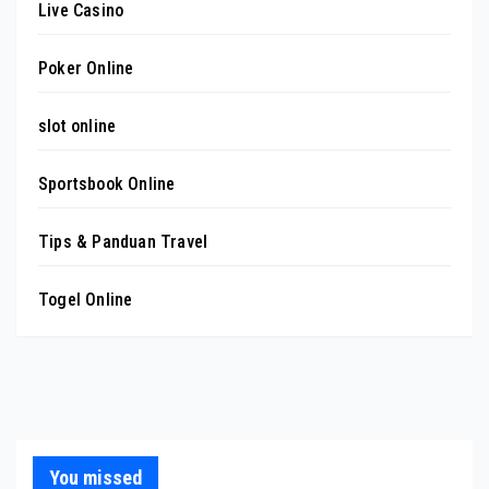
Live Casino
Poker Online
slot online
Sportsbook Online
Tips & Panduan Travel
Togel Online
You missed