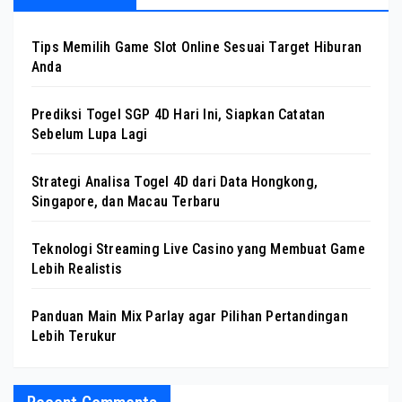
Tips Memilih Game Slot Online Sesuai Target Hiburan
Anda
Prediksi Togel SGP 4D Hari Ini, Siapkan Catatan
Sebelum Lupa Lagi
Strategi Analisa Togel 4D dari Data Hongkong,
Singapore, dan Macau Terbaru
Teknologi Streaming Live Casino yang Membuat Game
Lebih Realistis
Panduan Main Mix Parlay agar Pilihan Pertandingan
Lebih Terukur