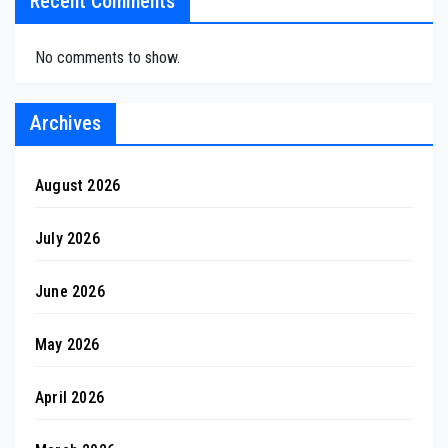
Recent Comments
No comments to show.
Archives
August 2026
July 2026
June 2026
May 2026
April 2026