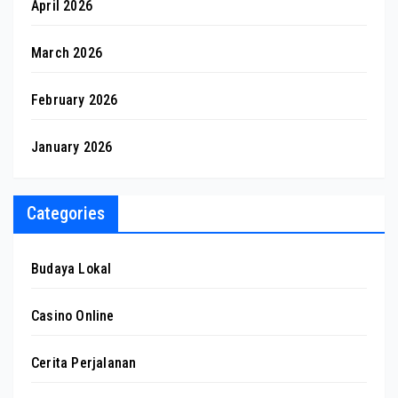
April 2026
March 2026
February 2026
January 2026
Categories
Budaya Lokal
Casino Online
Cerita Perjalanan