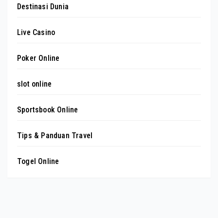
Destinasi Dunia
Live Casino
Poker Online
slot online
Sportsbook Online
Tips & Panduan Travel
Togel Online