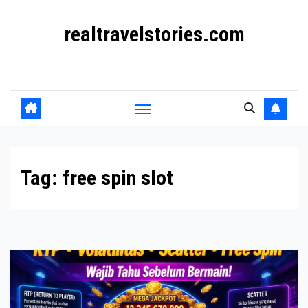
Skip
realtravelstories.com
to
content
Kisah Perjalanan Nyata dari Berbagai Penjuru Dunia
Tag:
free spin slot