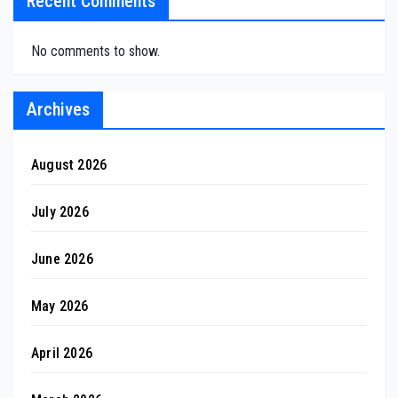
Recent Comments
No comments to show.
Archives
August 2026
July 2026
June 2026
May 2026
April 2026