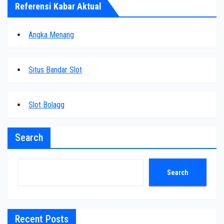
Referensi Kabar Aktual
Angka Menang
Situs Bandar Slot
Slot Bolagg
Search
Search
Recent Posts