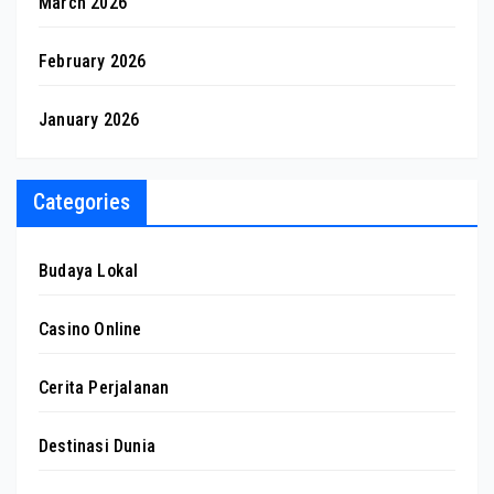
March 2026
February 2026
January 2026
Categories
Budaya Lokal
Casino Online
Cerita Perjalanan
Destinasi Dunia