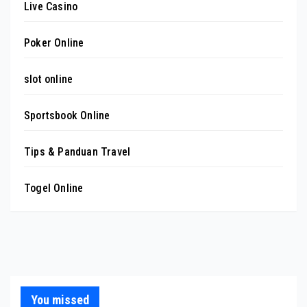
Live Casino
Poker Online
slot online
Sportsbook Online
Tips & Panduan Travel
Togel Online
You missed