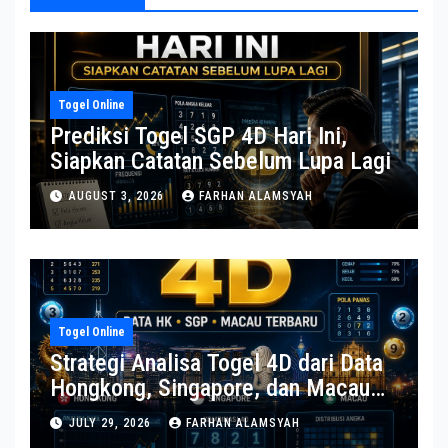
Togel Online
Prediksi Togel SGP 4D Hari Ini,
Siapkan Catatan Sebelum Lupa Lagi
AUGUST 3, 2026
FARHAN ALAMSYAH
Togel Online
Strategi Analisa Togel 4D dari Data
Hongkong, Singapore, dan Macau
Terbaru
JULY 29, 2026
FARHAN ALAMSYAH