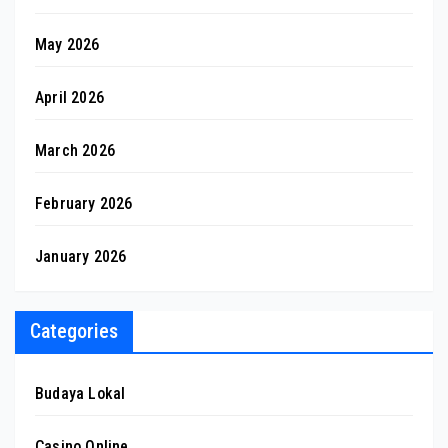
May 2026
April 2026
March 2026
February 2026
January 2026
Categories
Budaya Lokal
Casino Online