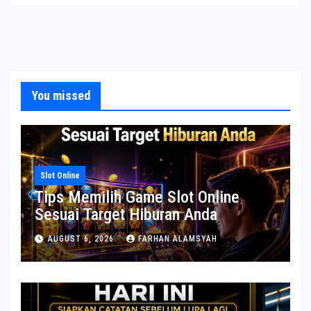
You missed
Slot Online
Tips Memilih Game Slot Online
Sesuai Target Hiburan Anda
AUGUST 6, 2026
FARHAN ALAMSYAH