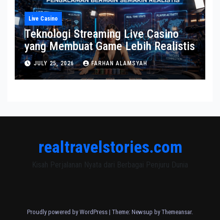
Live Casino
Teknologi Streaming Live Casino
yang Membuat Game Lebih Realistis
JULY 25, 2026
FARHAN ALAMSYAH
realtravelstories.com
Kisah Perjalanan Nyata dari Berbagai Penjuru Dunia
Proudly powered by WordPress
|
Theme: Newsup by
Themeansar
.