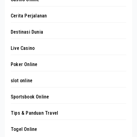
Cerita Perjalanan
Destinasi Dunia
Live Casino
Poker Online
slot online
Sportsbook Online
Tips & Panduan Travel
Togel Online