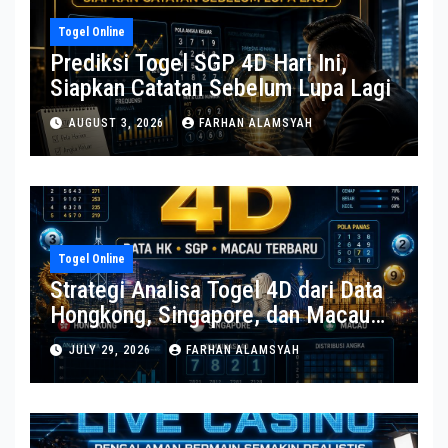
Togel Online
Prediksi Togel SGP 4D Hari Ini,
Siapkan Catatan Sebelum Lupa Lagi
AUGUST 3, 2026
FARHAN ALAMSYAH
Togel Online
Strategi Analisa Togel 4D dari Data
Hongkong, Singapore, dan Macau
Terbaru
JULY 29, 2026
FARHAN ALAMSYAH