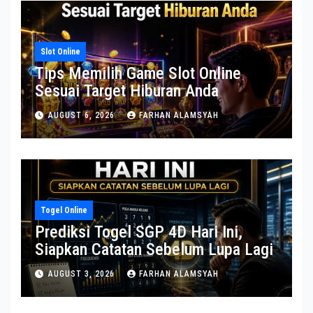
Slot Online
Tips Memilih Game Slot Online
Sesuai Target Hiburan Anda
AUGUST 6, 2026
FARHAN ALAMSYAH
Togel Online
Prediksi Togel SGP 4D Hari Ini,
Siapkan Catatan Sebelum Lupa Lagi
AUGUST 3, 2026
FARHAN ALAMSYAH