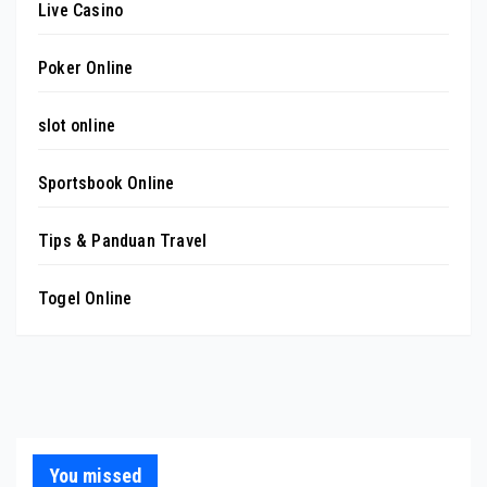
Live Casino
Poker Online
slot online
Sportsbook Online
Tips & Panduan Travel
Togel Online
You missed