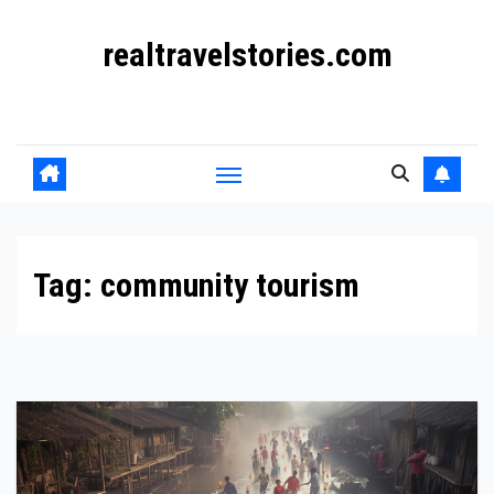
Skip
realtravelstories.com
to
content
Kisah Perjalanan Nyata dari Berbagai Penjuru Dunia
Tag:
community tourism