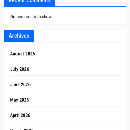
Recent Comments
No comments to show.
Archives
August 2026
July 2026
June 2026
May 2026
April 2026